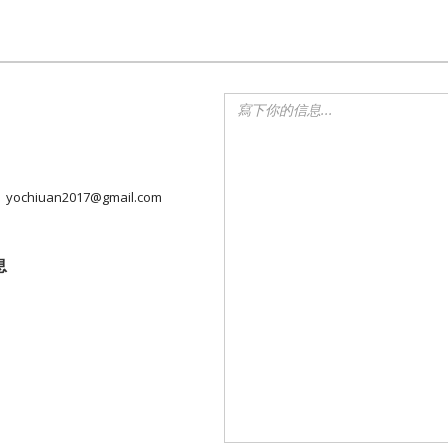
yochiuan2017@gmail.com
息