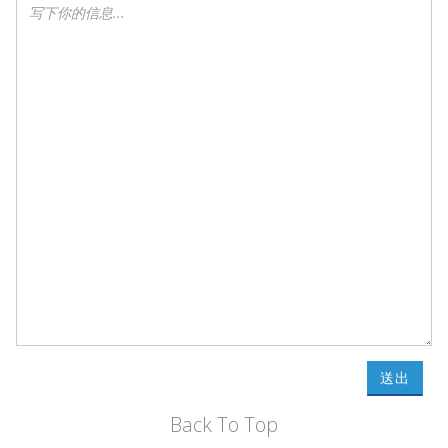
送出
Back To Top