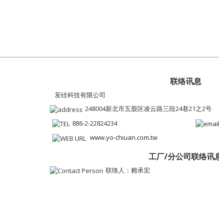
联络讯息
苃硂科技有限公司
248004新北市五股区凌云路三段24巷21之2号
886-2-22824234
www.yo-chiuan.com.tw
工厂/分公司联络讯
联络人：赖承宏