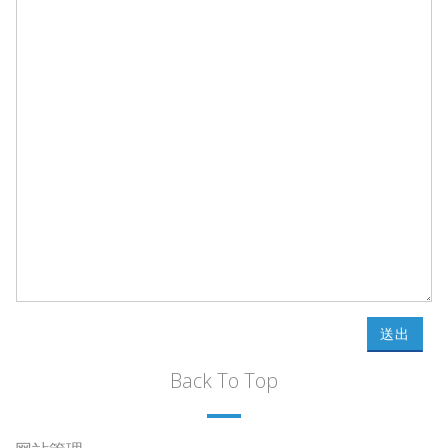
送出
Back To Top