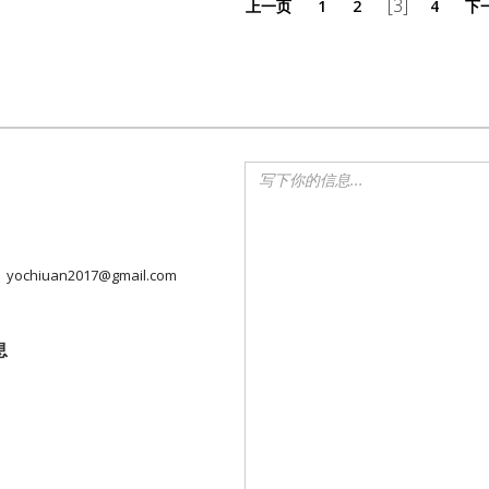
[3]
上一页
1
2
4
下
yochiuan2017@gmail.com
息