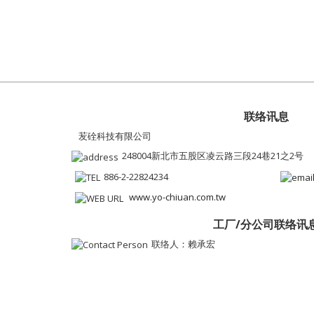
联络讯息
苃硂科技有限公司
248004新北市五股区凌云路三段24巷21之2号
886-2-22824234
www.yo-chiuan.com.tw
工厂/分公司联络讯
联络人：赖承宏