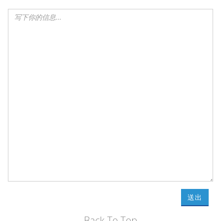
送出
Back To Top