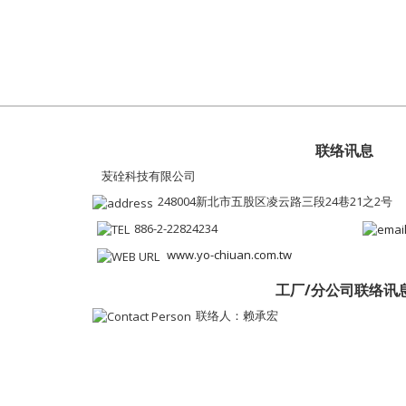
联络讯息
苃硂科技有限公司
248004新北市五股区凌云路三段24巷21之2号
886-2-22824234
www.yo-chiuan.com.tw
工厂/分公司联络讯
联络人：赖承宏