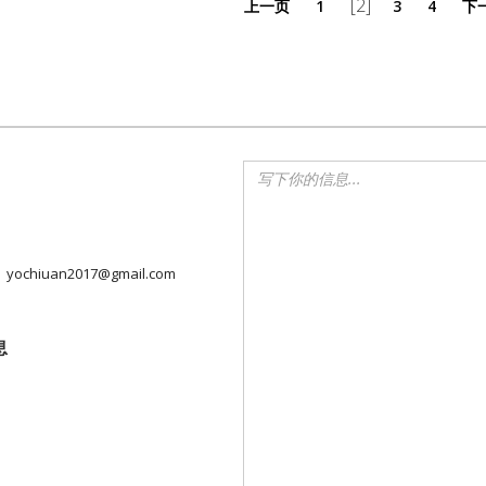
[2]
上一页
1
3
4
下
yochiuan2017@gmail.com
息