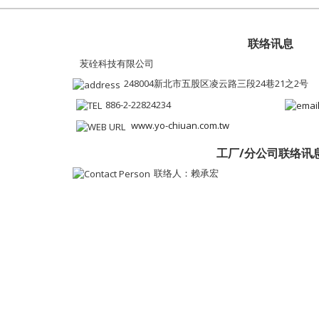
联络讯息
苃硂科技有限公司
248004新北市五股区凌云路三段24巷21之2号
886-2-22824234
www.yo-chiuan.com.tw
工厂/分公司联络讯
联络人：赖承宏