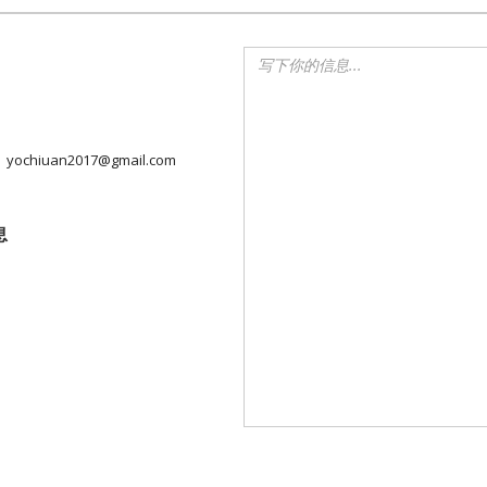
yochiuan2017@gmail.com
息