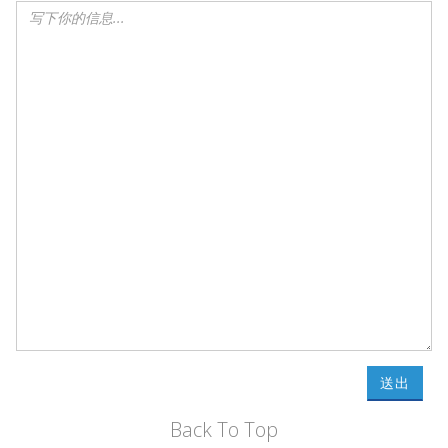
送出
Back To Top