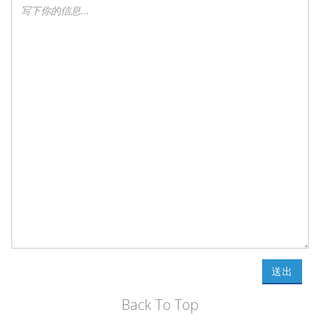
送出
Back To Top