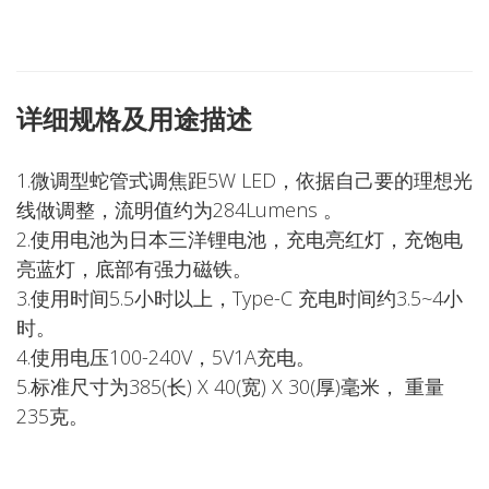
详细规格及用途描述
1.微调型蛇管式调焦距5W LED，依据自己要的理想光
线做调整，流明值约为284Lumens 。
2.使用电池为日本三洋锂电池，充电亮红灯，充饱电
亮蓝灯，底部有强力磁铁。
3.使用时间5.5小时以上，Type-C 充电时间约3.5~4小
时。
4.使用电压100-240V，5V1A充电。
5.标准尺寸为385(长) X 40(宽) X 30(厚)毫米， 重量
235克。