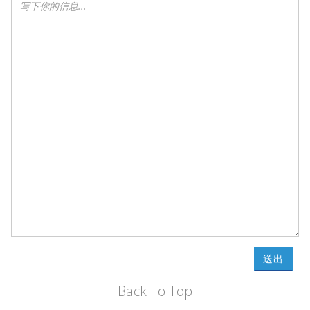
送出
Back To Top